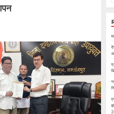
ञापन
म
दे
आ
प्
ब
ग
ग
ए
झ
2