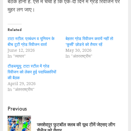
बैठक होनी है. ऐसे में चर्चा है कि एक-दो दिन में ग्रेड रिवीजन पर
मुहर लग जाए।
Related
टाटा स्टील: प्रबंधन व यूनियन के
बेहतर ग्रेड रिवीजन करायें नहीं तो
बीच टूटी ग्रेड रिवीजन वार्ता
‘कुर्सी’ छोडऩे को तैयार रहें
June 12, 2026
May 30, 2026
In "व्यापार"
In "अंतरराष्ट्रीय"
टीडब्ल्यूूयू: टाटा स्टील में ग्रेड
रिवीजन को लेकर हुई पदाधिकारियों
की बैठक
April 29, 2026
In "अंतरराष्ट्रीय"
Continue
Previous
Reading
जमशेदपुर फुटबॉल क्लब की यूथ टीमें जेएसए लीग
Pre
चैलेंज को तैयार