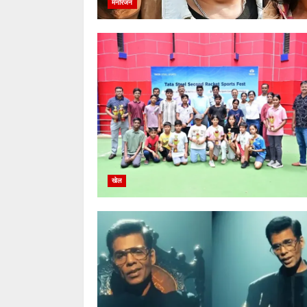
मनोरंजन
खेल