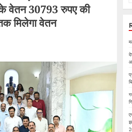
 के वेतन 30793 रुपए की
तक मिलेगा वेतन
म
दे
आ
प्
ब
ग
ग
ए
झ
2