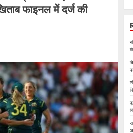
िताब फाइनल में दर्ज की
स
म
ज
ड
स
व
ड
ब
स
अ