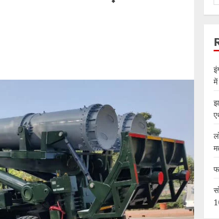
इ
म
झ
ए
ल
म
फ
स
1