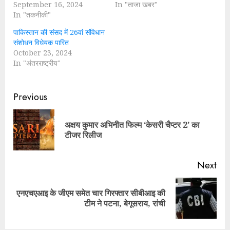
September 16, 2024
In "ताजा खबर"
In "तकनीकी"
पाकिस्तान की संसद में 26वां संविधान
संशोधन विधेयक पारित
October 23, 2024
In "अंतरराष्ट्रीय"
Continue
Previous
Reading
अक्षय कुमार अभिनीत फिल्म ‘केसरी चैप्टर 2’ का
Pre
टीजर रिलीज
pos
Next
एनएचएआइ के जीएम समेत चार गिरफ्तार सीबीआइ की
Next
टीम ने पटना, बेगूसराय, रांची
post: