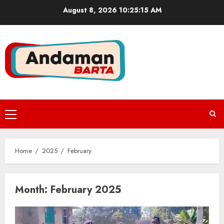
Skip
August 8, 2026
10:25:16 AM
to
content
Primary
Menu
Home
2025
February
Month:
February 2025