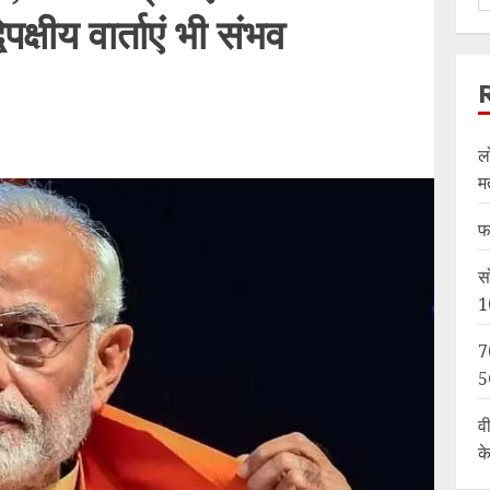
पक्षीय वार्ताएं भी संभव
ल
म
फ
स
1
7
5
व
क