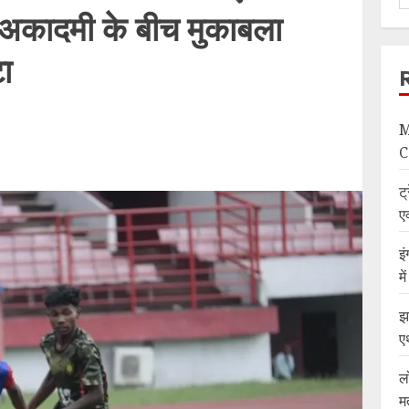
अकादमी के बीच मुकाबला
ा
M
C
ट्
ए
इ
म
झ
ए
ल
म