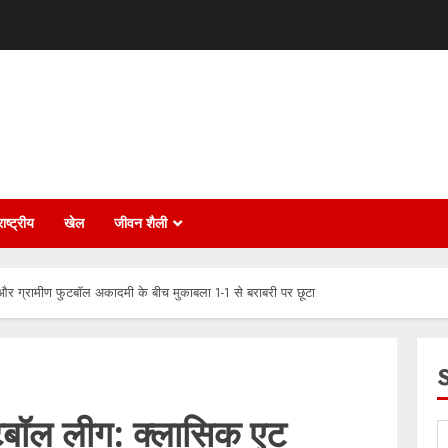
ाष्ट्रीय
खेल
जीवन शैली
र ग्रामीण फुटबॉल अकादमी के बीच मुकाबला 1-1 से बराबरी पर छूटा
टबॉल लीग: क्लासिक एट