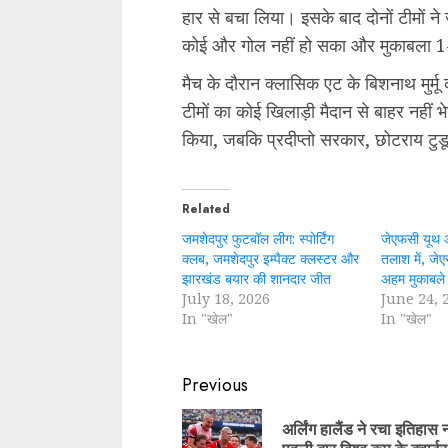
हार से बचा लिया। इसके बाद दोनों टीमों न
कोई और गोल नहीं हो सका और मुकाबला 1-
मैच के दौरान क्लासिक एट के बिशनाथ मुर्मू क
टीमों का कोई खिलाड़ी मैदान से बाहर नहीं भे
किया, जबकि प्रदीप्तो सरकार, छोटराय ट
Related
जमशेदपुर फुटबॉल लीग: स्पोर्टिंग
जेएफसी यूथ 
क्लब, जमशेदपुर इम्पैक्ट क्लस्टर और
तलाश में, जेए
झारखंड बयार की शानदार जीत
अहम मुकाबले
July 18, 2026
June 24, 
In "खेल"
In "खेल"
Continue
Previous
Reading
अर्लिंग हालैंड ने रचा इतिहास नॉ