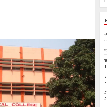
ल
म
फ
स
1
7
5
व
क