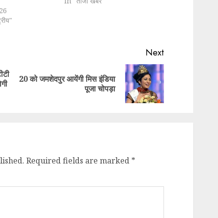
In "ताजा खबर"
26
्रीय"
Next
टीटी
20 को जमशेदपुर आयेंगी मिस इंडिया
Previous
Next
ोगी
पूजा चोपड़ा
post:
post:
lished.
Required fields are marked
*