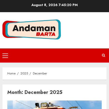
Skip
August 8, 2026
7:45:21 PM
to
content
Primary
Menu
Home
2025
December
Month:
December 2025