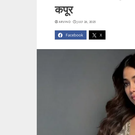
कपूर
ARVIND
JULY 26, 2025
Facebook
X