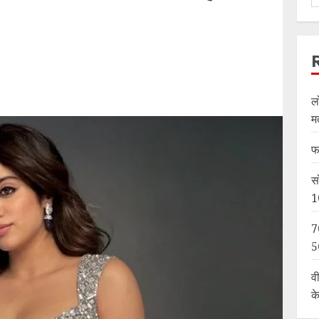
ल
म
फ
स
1
7
5
व
क