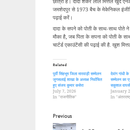
छात्रा है। दादा शंकर लाल मित्तल खुद ए
जमशेदपुर से 1973 बैच के मेकेनिकल इंज
पढ़ाई करें।
दादा के सपने को पोती के साथ-साथ पोते न
मौका है, जब पिता के सपना को पोती के साथ प
चार्टर्ड एकाउंटेंसी की पढ़ाई की है. खुश म
Related
पूर्वी सिंहभूम जिला मारवाड़ी सम्मेलन
देवांग गांधी क
जुगसलाई शाखा के अध्यक्ष निर्वाचित
सम्मेलन का प
हुए संजय कुमार कसेरा
सकुशल वापस
July 7, 2026
January 2
In "राजनीतिक"
In "अंतरराष्ट
Continue
Previous
Reading