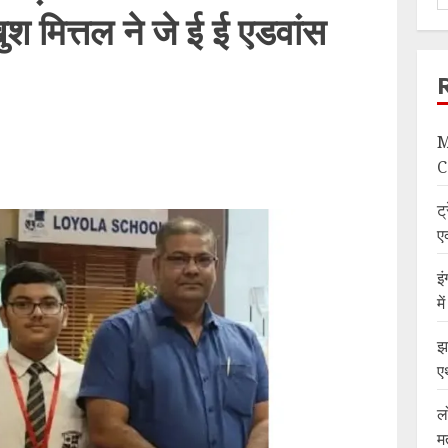
खुश मित्तल ने जे ई ई एडवांस
M
C
ट्
ए
इ
म
झ
ए
ल
म