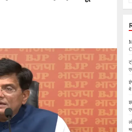
M
C
ट्
ए
इ
म
झ
ए
ल
म