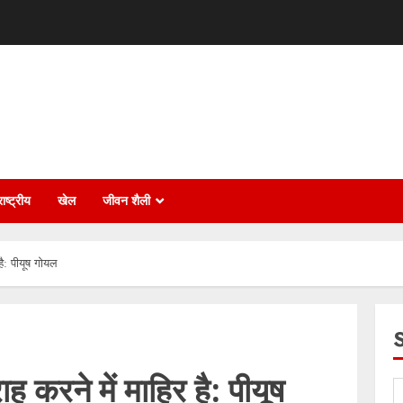
ाष्ट्रीय
खेल
जीवन शैली
है: पीयूष गोयल
ाह करने में माहिर है: पीयूष