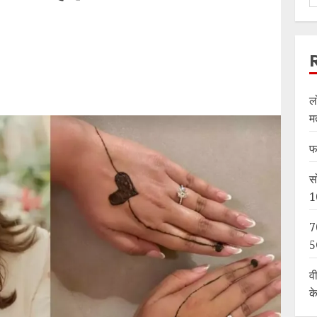
ल
म
फ
स
1
7
5
व
क