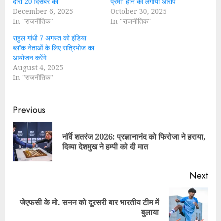
दौरा 20 दिसंबर को
प्रेमी’ होने का लगाया आरोप
December 6, 2025
October 30, 2025
In "राजनीतिक"
In "राजनीतिक"
राहुल गांधी 7 अगस्त को इंडिया
ब्लॉक नेताओं के लिए रात्रिभोज का
आयोजन करेंगे
August 4, 2025
In "राजनीतिक"
Continue
Previous
Reading
नॉर्वे शतरंज 2026: प्रज्ञानानंद को फिरोजा ने हराया,
Pre
दिव्या देशमुख ने हम्पी को दी मात
pos
Next
जेएफसी के मो. सनन को दूरसरी बार भारतीय टीम में
Next
बुलाया
post: