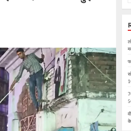
ल
म
फ
स
1
7
5
व
क