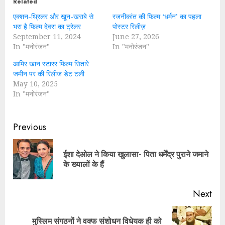
Related
एक्शन-थ्रिलर और खून-खराबे से
रजनीकांत की फिल्म ‘धर्मन’ का पहला
भरा है फिल्म देवरा का ट्रेलर
पोस्टर रिलीज़
September 11, 2024
June 27, 2026
In "मनोरंजन"
In "मनोरंजन"
आमिर खान स्टारर फिल्म सितारे
जमीन पर की रिलीज डेट टली
May 10, 2025
In "मनोरंजन"
Continue
Previous
Reading
ईशा देओल ने किया खुलासा- पिता धर्मेंद्र पुराने जमाने
Pre
के ख्यालों के हैं
pos
Next
मुस्लिम संगठनों ने वक्फ संशोधन विधेयक ही को
Next