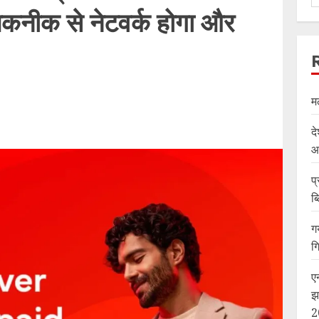
तकनीक से नेटवर्क होगा और
म
दे
आ
प्
ब
ग
ग
ए
झ
2