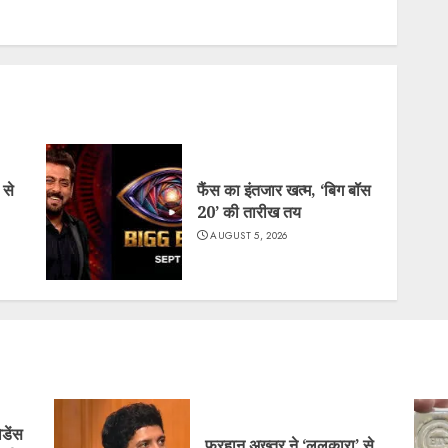
 से
फैंस का इंतजार खत्म, ‘बिग बॉस
20’ की तारीख तय
AUGUST 5, 2026
िडेंस
फरहान अख्तर ने ‘ललकारा’ से