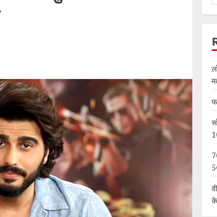
ल
म
फ
स
1
7
5
व
क